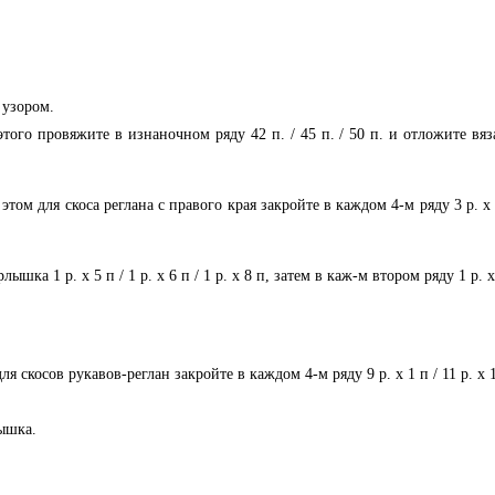
 узором.
этого провяжите в изнаночном ряду 42 п. / 45 п. / 50 п. и отложите вяз
ом для скоса реглана с правого края закройте в каждом 4-м ряду 3 р. x 1 
шка 1 р. x 5 п / 1 р. x 6 п / 1 р. x 8 п, затем в каж-м втором ряду 1 р. x 3
 скосов рукавов-реглан закройте в каждом 4-м ряду 9 р. x 1 п / 11 р. x 1 п. 
лышка.