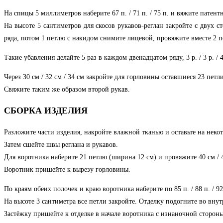
На спицы 5 миллиметров наберите 67 п. / 71 п. / 75 п. и вяжите патент
На высоте 5 сантиметров для скосов рукавов-реглан закройте с двух с
ряда, потом 1 петлю с накидом снимите лицевой, провяжите вместе 2 
Такие убавления делайте 5 раз в каждом двенадцатом ряду, 3 р. / 3 р. / 4
Через 30 см / 32 см / 34 см закройте для горловины оставшиеся 23 петли
Свяжите таким же образом второй рукав.
СБОРКА ИЗДЕЛИЯ
Разложите части изделия, накройте влажной тканью и оставьте на некот
Затем сшейте швы реглана и рукавов.
Для воротника наберите 21 петлю (ширина 12 см) и провяжите 40 см / 4
Воротник пришейте к вырезу горловины.
По краям обеих полочек и краю воротника наберите по 85 п. / 88 п. /
На высоте 3 сантиметра все петли закройте. Отделку подогните во вну
Застёжку пришейте к отделке в начале воротника с изнаночной сторон