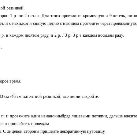
ной резинкой.
торон 1 р. по 2 петли. Для этого провяжите кромочную и 9 петель, пот
петли с накидом и снятую петлю с накидом протяните через провязанную.
 р. в каждом десятом ряду, и 2 р. / 3 р. 3 р в каждом восьмом ряду.
.
орое время.
3 см /46 см патентной резинкой, все петли закройте.
 92 п. и провяжите один изнаночныйряд лицевыми петлями, дальше вяжит
трь и пришейте к полочкам.
ы. С лицевой стороны пришейте декоративную пуговицу.