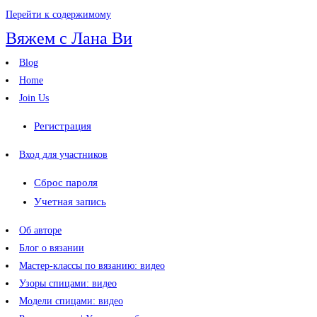
Перейти к содержимому
Вяжем с Лана Ви
Blog
Home
Join Us
Регистрация
Вход для участников
Сброс пароля
Учетная запись
Об авторе
Блог о вязании
Мастер-классы по вязанию: видео
Узоры спицами: видео
Модели спицами: видео