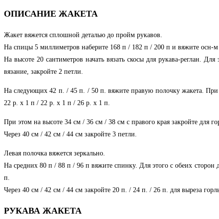
ОПИСАНИЕ ЖАКЕТА
Жакет вяжется сплошной деталью до пройм рукавов.
На спицы 5 миллиметров наберите 168 п / 182 п / 200 п и вяжите осн-м
На высоте 20 сантиметров начать вязать скосы для рукава-реглан. Для 
вязание, закройте 2 петли.
На следующих 42 п. / 45 п. / 50 п. вяжите правую полочку жакета. При эт
22 р. x 1 п / 22 р. x 1 п / 26 р. x 1 п.
При этом на высоте 34 см / 36 см / 38 см с правого края закройте для горлы
Через 40 см / 42 см / 44 см закройте 3 петли.
Левая полочка вяжется зеркально.
На средних 80 п / 88 п / 96 п вяжите спинку. Для этого с обеих сторон для
п.
Через 40 см / 42 см / 44 см закройте 20 п. / 24 п. / 26 п. для выреза гор
РУКАВА ЖАКЕТА