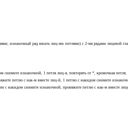
лями; изнаночный ряд вязать лиц-ми петлями) с 2-мя рядами лицевой гл
ом снимите изнаночной, 1 петля лиц-я, повторять от *, кромочная петля;
вяжите петлю с нак-м вместе лиц-й, 1 петлю с накидом снимите изнаночн
тлю с накидом снимите изнаночной, провяжите петлю с нак-м вместе лице