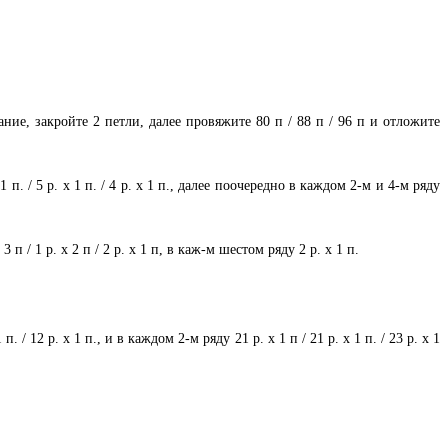
ание, закройте 2 петли, далее провяжите 80 п / 88 п / 96 п и отложите
п. / 5 р. х 1 п. / 4 р. х 1 п., далее поочередно в каждом 2-м и 4-м ряду
 п / 1 р. x 2 п / 2 р. x 1 п, в каж-м шестом ряду 2 р. x 1 п.
/ 12 р. x 1 п., и в каждом 2-м ряду 21 р. x 1 п / 21 р. x 1 п. / 23 р. x 1