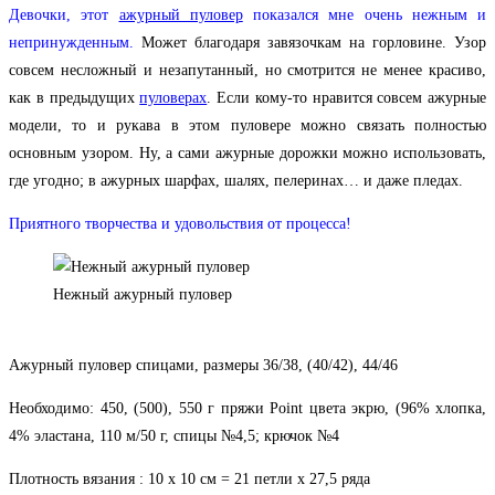
Девочки, этот
ажурный пуловер
показался мне очень нежным и
непринужденным.
Может благодаря завязочкам на горловине. Узор
совсем несложный и незапутанный, но смотрится не менее красиво,
как в предыдущих
пуловерах
. Если кому-то нравится совсем ажурные
модели, то и рукава в этом пуловере можно связать полностью
основным узором. Ну, а сами ажурные дорожки можно использовать,
где угодно; в ажурных шарфах, шалях, пелеринах… и даже пледах.
Приятного творчества и удовольствия от процесса!
Нежный ажурный пуловер
Ажурный пуловер спицами, размеры 36/38, (40/42), 44/46
Необходимо: 450, (500), 550 г пряжи Point цвета экрю, (96% хлопка,
4% эластана, 110 м/50 г, спицы №4,5; крючок №4
Плотность вязания : 10 х 10 см = 21 петли х 27,5 ряда