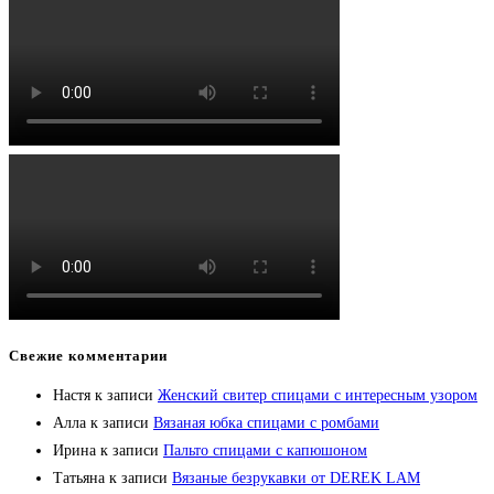
Свежие комментарии
Настя
к записи
Женский свитер спицами с интересным узором
Алла
к записи
Вязаная юбка спицами с ромбами
Ирина
к записи
Пальто спицами с капюшоном
Татьяна
к записи
Вязаные безрукавки от DEREK LAM