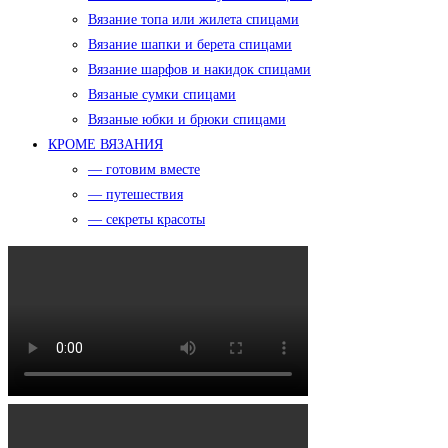
Вязание топа или жилета спицами
Вязание шапки и берета спицами
Вязание шарфов и накидок спицами
Вязаные сумки спицами
Вязаные юбки и брюки спицами
КРОМЕ ВЯЗАНИЯ
— готовим вместе
— путешествия
— секреты красоты