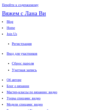
Перейти к содержимому
Вяжем с Лана Ви
Blog
Home
Join Us
Регистрация
Вход для участников
Сброс пароля
Учетная запись
Об авторе
Блог о вязании
Мастер-классы по вязанию: видео
Узоры спицами: видео
Модели спицами: видео